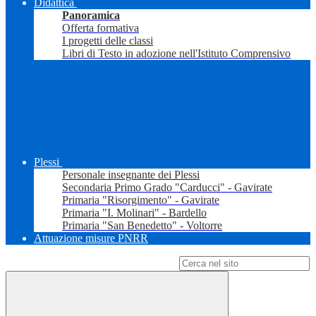
Didattica
Panoramica
Offerta formativa
I progetti delle classi
Libri di Testo in adozione nell'Istituto Comprensivo
Plessi
Personale insegnante dei Plessi
Secondaria Primo Grado "Carducci" - Gavirate
Primaria "Risorgimento" - Gavirate
Primaria "I. Molinari" - Bardello
Primaria "San Benedetto" - Voltorre
Attuazione misure PNRR
Campo di ricerca per le pagine del sito