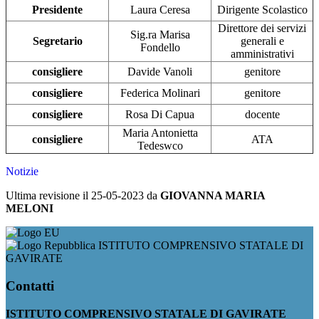
Presidente
Laura Ceresa
Dirigente Scolastico
Direttore dei servizi
Sig.ra Marisa
Segretario
generali e
Fondello
amministrativi
consigliere
Davide Vanoli
genitore
consigliere
Federica Molinari
genitore
consigliere
Rosa Di Capua
docente
Maria Antonietta
consigliere
ATA
Tedeswco
Notizie
Ultima revisione il 25-05-2023 da
GIOVANNA MARIA
MELONI
ISTITUTO COMPRENSIVO STATALE DI
GAVIRATE
Contatti
ISTITUTO COMPRENSIVO STATALE DI GAVIRATE