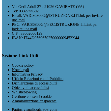
Via Gerli Arioli 27 - 21026 GAVIRATE (VA)
Tel:
0332744502
Email:
VAIC86800G@ISTRUZIONE.IT
Link per inviare
una mail
PEC:
VAIC86800G@PEC.ISTRUZIONE.IT
Link per
inviare una mail
C.F.: 83002000129
IBAN: IT44D0569650250000009452X44
Sezione Link Utili
Cookie policy
Note legali
Informativa Privacy
Ufficio Relazioni con il Pubblico
Dichiarazione di accessibilità
Obiettivi di accessibilità
Whistleblowing
Gestione consensi cookie
Amministrazione trasparente
Pagina visualizzata
908
volte