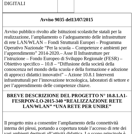
DIGITALI
Avviso 9035 del13/07/2015
Avviso pubblico rivolto alle Istituzioni scolastiche statali per la
realizzazione, l’ampliamento o l’adeguamento delle infrastrutture
di rete LAN/WLAN – Fondi Strutturali Europei – Programma
Operativo Nazionale “Per la scuola – Competenze e ambienti per
l’apprendimento” 2014-2020.– Asse II Infrastrutture per
l’istruzione – Fondo Europeo di Sviluppo Regionale (FESR) –
Obiettivo specifico – 10.8 – “Diffusione della società della
conoscenza nel mondo della scuola e della formazione e adozione
di approcci didattici innovativi” – Azione 10.8.1 Interventi
infrastrutturali per l’innovazione tecnologica, laboratori di settore e
per l’apprendimento delle competenze chiave.
BREVE DESCRIZIONE DEL PROGETTO N° 10.8.1.A1-
FESRPON-LO-2015-340 “REALIZZAZIONE RETE
LAN/WLAN” “UNA RETE PER UNIRE”
Il progetto mira a consentire l’ampliamento della connettività
interna dei plessi, portando a copertura totale l’accesso di rete dei
vari ambienti destinati all’attività didattica. Lo scopo principale è