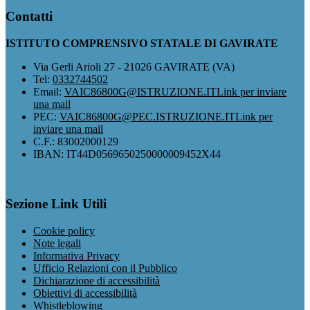
Contatti
ISTITUTO COMPRENSIVO STATALE DI GAVIRATE
Via Gerli Arioli 27 - 21026 GAVIRATE (VA)
Tel:
0332744502
Email:
VAIC86800G@ISTRUZIONE.IT
Link per inviare
una mail
PEC:
VAIC86800G@PEC.ISTRUZIONE.IT
Link per
inviare una mail
C.F.: 83002000129
IBAN: IT44D0569650250000009452X44
Sezione Link Utili
Cookie policy
Note legali
Informativa Privacy
Ufficio Relazioni con il Pubblico
Dichiarazione di accessibilità
Obiettivi di accessibilità
Whistleblowing