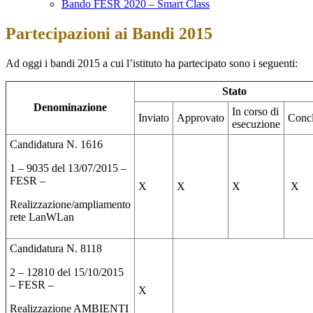
Bando FESR 2020 – Smart Class
Partecipazioni ai Bandi 2015
Ad oggi i bandi 2015 a cui l’istituto ha partecipato sono i seguenti:
Stato
Denominazione
In corso di
Inviato
Approvato
Conc
esecuzione
Candidatura N. 1616
1 – 9035 del 13/07/2015 –
FESR –
X
X
X
X
Realizzazione/ampliamento
rete LanWLan
Candidatura N. 8118
2 – 12810 del 15/10/2015
– FESR –
X
Realizzazione AMBIENTI