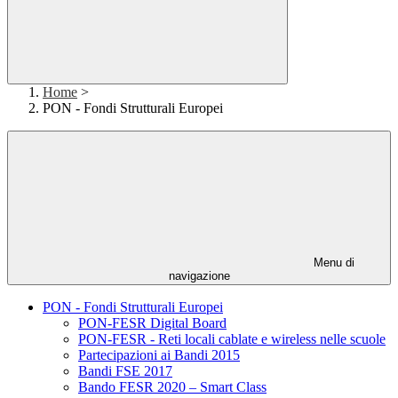
Home
>
PON - Fondi Strutturali Europei
Menu di
navigazione
PON - Fondi Strutturali Europei
PON-FESR Digital Board
PON-FESR - Reti locali cablate e wireless nelle scuole
Partecipazioni ai Bandi 2015
Bandi FSE 2017
Bando FESR 2020 – Smart Class