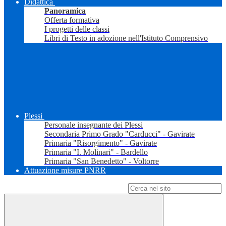
Didattica
Panoramica
Offerta formativa
I progetti delle classi
Libri di Testo in adozione nell'Istituto Comprensivo
Plessi
Personale insegnante dei Plessi
Secondaria Primo Grado "Carducci" - Gavirate
Primaria "Risorgimento" - Gavirate
Primaria "I. Molinari" - Bardello
Primaria "San Benedetto" - Voltorre
Attuazione misure PNRR
Campo di ricerca per le pagine del sito