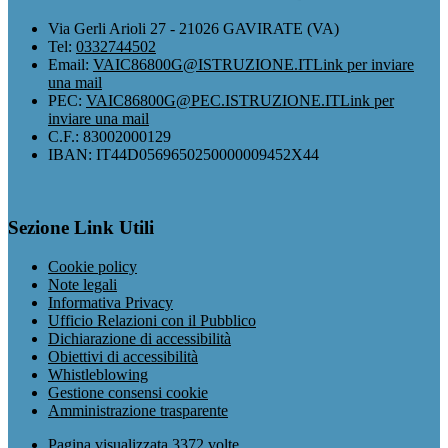
Via Gerli Arioli 27 - 21026 GAVIRATE (VA)
Tel:
0332744502
Email:
VAIC86800G@ISTRUZIONE.IT
Link per inviare
una mail
PEC:
VAIC86800G@PEC.ISTRUZIONE.IT
Link per
inviare una mail
C.F.: 83002000129
IBAN: IT44D0569650250000009452X44
Sezione Link Utili
Cookie policy
Note legali
Informativa Privacy
Ufficio Relazioni con il Pubblico
Dichiarazione di accessibilità
Obiettivi di accessibilità
Whistleblowing
Gestione consensi cookie
Amministrazione trasparente
Pagina visualizzata
3372
volte