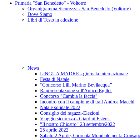
Primaria "San Benedetto" - Voltorre
Organigramma Sicurezza - San Benedetto (Voltorre)
Dove Siamo
Libri di Testo in adozione
News
LINGUA MADRE - giornata internazionale
Festa di Natale
“Concorso Lilli Marino Bevilacqua”
Rappresentazione sull'Antico Egitto
Concorso "Cambia la faccia"
Incontro con il campione di trail Andrea Macchi
Natale solidale 2022
Consiglio dei ragazzi-Elezioni
Viaggio sicurezza - Giardini Estensi
"Il nostro Chiostro" 23 settembre2022
25 aprile 2022
Sabato 2 Aprile, Giornata Mondiale per la Consap