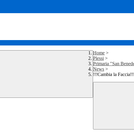
Home
>
Plessi
>
Primaria "San Benedet
News
>
!!!Cambia la Faccia!!