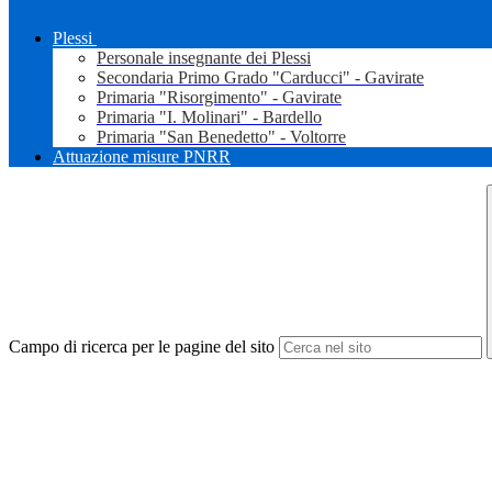
Plessi
Personale insegnante dei Plessi
Secondaria Primo Grado "Carducci" - Gavirate
Primaria "Risorgimento" - Gavirate
Primaria "I. Molinari" - Bardello
Primaria "San Benedetto" - Voltorre
Attuazione misure PNRR
Campo di ricerca per le pagine del sito