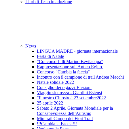
Libri di Testo in adozione
News
LINGUA MADRE - giornata internazionale
Festa di Natale
“Concorso Lilli Marino Bevilacqua”
Rappresentazione sull'Antico Egitto
Concorso "Cambia la faccia"
Incontro con il campione di trail Andrea Macchi
Natale solidale 2022
Consiglio dei ragazzi-Elezioni
Viaggio sicurezza - Giardini Estensi
"Il nostro Chiostro" 23 settembre2022
25 aprile 2022
Sabato 2 Aprile, Giornata Mondiale per la
Consapevolezza dell’Autismo
Minitrail Campo dei Fiori Trail
!!!Cambia la Faccia!!!
Vogliamo la Pace