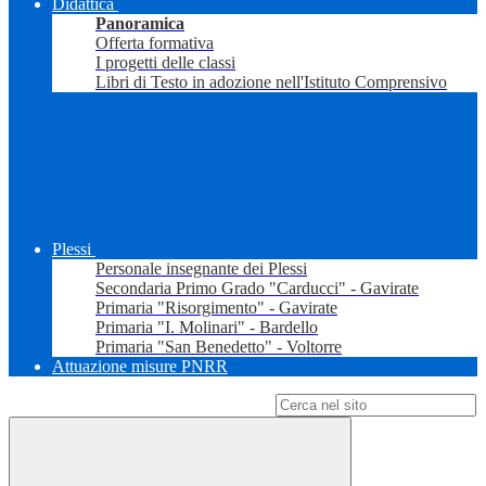
Didattica
Panoramica
Offerta formativa
I progetti delle classi
Libri di Testo in adozione nell'Istituto Comprensivo
Plessi
Personale insegnante dei Plessi
Secondaria Primo Grado "Carducci" - Gavirate
Primaria "Risorgimento" - Gavirate
Primaria "I. Molinari" - Bardello
Primaria "San Benedetto" - Voltorre
Attuazione misure PNRR
Campo di ricerca per le pagine del sito