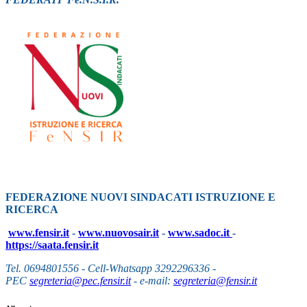
FEDERAZIONE NUOVI SINDACATI ISTRUZIONE E
RICERCA
www.fensir.it
-
www.nuovosair.it
-
www.sadoc.it
-
https://saata.fensir.it
Tel. 0694801556 - Cell-Whatsapp 3292296336 -
PEC
segreteria@pec.fensir.it
- e-mail:
segreteria@fensir.it