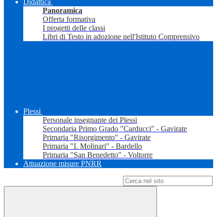
Didattica
Panoramica
Offerta formativa
I progetti delle classi
Libri di Testo in adozione nell'Istituto Comprensivo
Plessi
Personale insegnante dei Plessi
Secondaria Primo Grado "Carducci" - Gavirate
Primaria "Risorgimento" - Gavirate
Primaria "I. Molinari" - Bardello
Primaria "San Benedetto" - Voltorre
Attuazione misure PNRR
Campo di ricerca per le pagine del sito