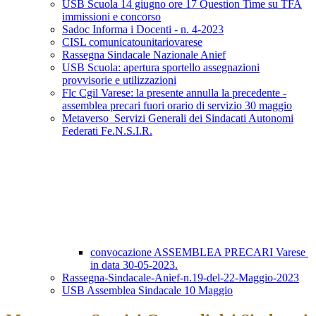
USB Scuola 14 giugno ore 17 Question Time su TFA
immissioni e concorso
Sadoc Informa i Docenti - n. 4-2023
CISL comunicatounitariovarese
Rassegna Sindacale Nazionale Anief
USB Scuola: apertura sportello assegnazioni
provvisorie e utilizzazioni
Flc Cgil Varese: la presente annulla la precedente -
assemblea precari fuori orario di servizio 30 maggio
Metaverso_Servizi Generali dei Sindacati Autonomi
Federati Fe.N.S.I.R.
convocazione ASSEMBLEA PRECARI Varese
in data 30-05-2023.
Rassegna-Sindacale-Anief-n.19-del-22-Maggio-2023
USB Assemblea Sindacale 10 Maggio