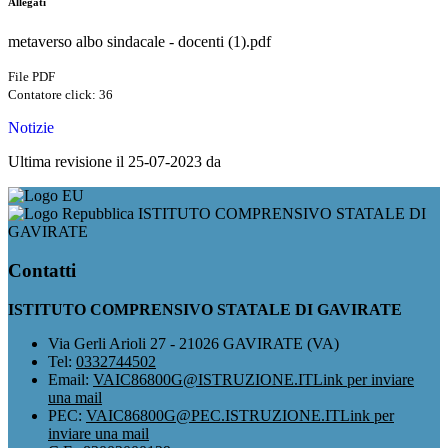
Allegati
metaverso albo sindacale - docenti (1).pdf
File PDF
Contatore click: 36
Notizie
Ultima revisione il 25-07-2023 da
ISTITUTO COMPRENSIVO STATALE DI
GAVIRATE
Contatti
ISTITUTO COMPRENSIVO STATALE DI GAVIRATE
Via Gerli Arioli 27 - 21026 GAVIRATE (VA)
Tel:
0332744502
Email:
VAIC86800G@ISTRUZIONE.IT
Link per inviare
una mail
PEC:
VAIC86800G@PEC.ISTRUZIONE.IT
Link per
inviare una mail