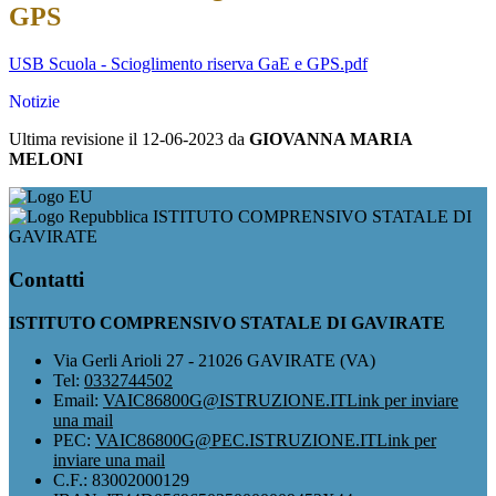
GPS
USB Scuola - Scioglimento riserva GaE e GPS.pdf
Notizie
Ultima revisione il 12-06-2023 da
GIOVANNA MARIA
MELONI
ISTITUTO COMPRENSIVO STATALE DI
GAVIRATE
Contatti
ISTITUTO COMPRENSIVO STATALE DI GAVIRATE
Via Gerli Arioli 27 - 21026 GAVIRATE (VA)
Tel:
0332744502
Email:
VAIC86800G@ISTRUZIONE.IT
Link per inviare
una mail
PEC:
VAIC86800G@PEC.ISTRUZIONE.IT
Link per
inviare una mail
C.F.: 83002000129