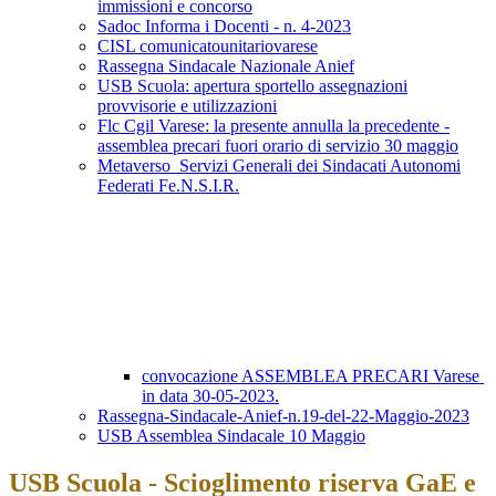
immissioni e concorso
Sadoc Informa i Docenti - n. 4-2023
CISL comunicatounitariovarese
Rassegna Sindacale Nazionale Anief
USB Scuola: apertura sportello assegnazioni
provvisorie e utilizzazioni
Flc Cgil Varese: la presente annulla la precedente -
assemblea precari fuori orario di servizio 30 maggio
Metaverso_Servizi Generali dei Sindacati Autonomi
Federati Fe.N.S.I.R.
convocazione ASSEMBLEA PRECARI Varese
in data 30-05-2023.
Rassegna-Sindacale-Anief-n.19-del-22-Maggio-2023
USB Assemblea Sindacale 10 Maggio
USB Scuola - Scioglimento riserva GaE e