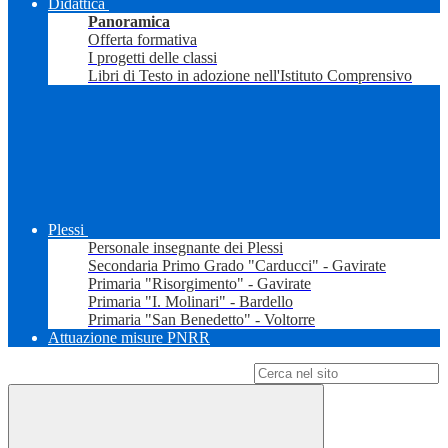
Didattica
Panoramica
Offerta formativa
I progetti delle classi
Libri di Testo in adozione nell'Istituto Comprensivo
Plessi
Personale insegnante dei Plessi
Secondaria Primo Grado "Carducci" - Gavirate
Primaria "Risorgimento" - Gavirate
Primaria "I. Molinari" - Bardello
Primaria "San Benedetto" - Voltorre
Attuazione misure PNRR
Campo di ricerca per le pagine del sito