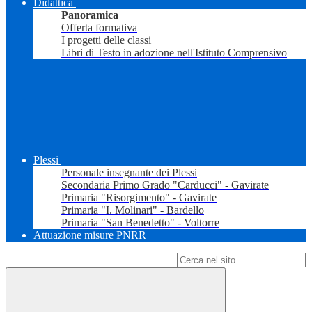
Didattica
Panoramica
Offerta formativa
I progetti delle classi
Libri di Testo in adozione nell'Istituto Comprensivo
Plessi
Personale insegnante dei Plessi
Secondaria Primo Grado "Carducci" - Gavirate
Primaria "Risorgimento" - Gavirate
Primaria "I. Molinari" - Bardello
Primaria "San Benedetto" - Voltorre
Attuazione misure PNRR
Campo di ricerca per le pagine del sito