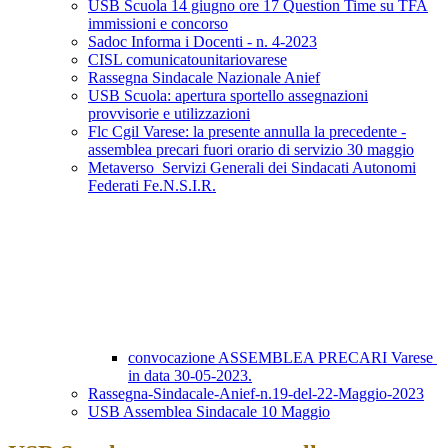
USB Scuola 14 giugno ore 17 Question Time su TFA
immissioni e concorso
Sadoc Informa i Docenti - n. 4-2023
CISL comunicatounitariovarese
Rassegna Sindacale Nazionale Anief
USB Scuola: apertura sportello assegnazioni
provvisorie e utilizzazioni
Flc Cgil Varese: la presente annulla la precedente -
assemblea precari fuori orario di servizio 30 maggio
Metaverso_Servizi Generali dei Sindacati Autonomi
Federati Fe.N.S.I.R.
convocazione ASSEMBLEA PRECARI Varese
in data 30-05-2023.
Rassegna-Sindacale-Anief-n.19-del-22-Maggio-2023
USB Assemblea Sindacale 10 Maggio