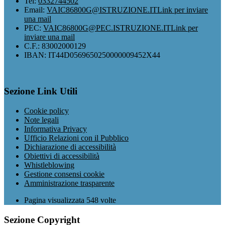
Tel:
0332744502
Email:
VAIC86800G@ISTRUZIONE.IT
Link per inviare
una mail
PEC:
VAIC86800G@PEC.ISTRUZIONE.IT
Link per
inviare una mail
C.F.: 83002000129
IBAN: IT44D0569650250000009452X44
Sezione Link Utili
Cookie policy
Note legali
Informativa Privacy
Ufficio Relazioni con il Pubblico
Dichiarazione di accessibilità
Obiettivi di accessibilità
Whistleblowing
Gestione consensi cookie
Amministrazione trasparente
Pagina visualizzata
548
volte
Sezione Copyright