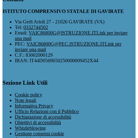
ISTITUTO COMPRENSIVO STATALE DI GAVIRATE
Via Gerli Arioli 27 - 21026 GAVIRATE (VA)
Tel:
0332744502
Email:
VAIC86800G@ISTRUZIONE.IT
Link per inviare
una mail
PEC:
VAIC86800G@PEC.ISTRUZIONE.IT
Link per
inviare una mail
C.F.: 83002000129
IBAN: IT44D0569650250000009452X44
Sezione Link Utili
Cookie policy
Note legali
Informativa Privacy
Ufficio Relazioni con il Pubblico
Dichiarazione di accessibilità
Obiettivi di accessibilità
Whistleblowing
Gestione consensi cookie