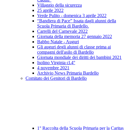
Villaggio della sicurezza
25 aprile 2022
Verde Pulito - domenica 3 aprile 2022
“Bandiera di Pace” Issata dagli alunni della
Scuola Primaria di Bardello.
Carrelli del Carnevale 2022
Giornata della memoria 27 gennaio 2022
Babbo Natale - Auguri
Gli auguri degli alunni di classe prima ai
compagni dell'asilo di Bardello
Giornata mondiale dei diritti dei bambini 2021
Isolino Virginia cl.4°
4 novembre 2021
Archivio News Primaria Bardello
Comitato dei Genitori di Bardello
1° Raccolta della Scuola Primaria per la Caritas