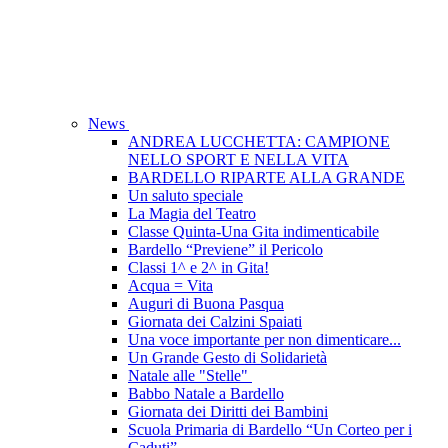
News
ANDREA LUCCHETTA: CAMPIONE
NELLO SPORT E NELLA VITA
BARDELLO RIPARTE ALLA GRANDE
Un saluto speciale
La Magia del Teatro
Classe Quinta-Una Gita indimenticabile
Bardello “Previene” il Pericolo
Classi 1^ e 2^ in Gita!
Acqua = Vita
Auguri di Buona Pasqua
Giornata dei Calzini Spaiati
Una voce importante per non dimenticare...
Un Grande Gesto di Solidarietà
Natale alle "Stelle"
Babbo Natale a Bardello
Giornata dei Diritti dei Bambini
Scuola Primaria di Bardello “Un Corteo per i
Caduti”