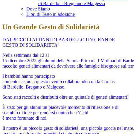
di Bardello – Bregnano e Malgesso
Dove Siamo
Libri di Testo in adozione
Un Grande Gesto di Solidarietà
DAI PICCOLI ALUNNI DI BARDELLO UN GRANDE
GESTO DI SOLIDARIETA'
Nella settimana dal 12 al
15 dicembre 2022 gli alunni della Scuola Primaria I.Molinari di Bard
raccolto generi alimentari da devolvere alle famiglie bisognose sul terr
I bambini hanno partecipato
con entusiasmo a questo evento collaborando con la Caritas
di Bardello, Bregano e Malgesso.
Sono stati raccolti e distribuiti oltre un quintale di generi alimentari!
È stato per gli alunni un piacevole momento di riflessione e di
scambio di idee per rendersi conto che c’è chi
è meno fortunato di noi.
Il nostro è un piccolo gesto di solidarietà, una piccola goccia nel mare
ma il mare è formato proprio da tante piccole gocce.