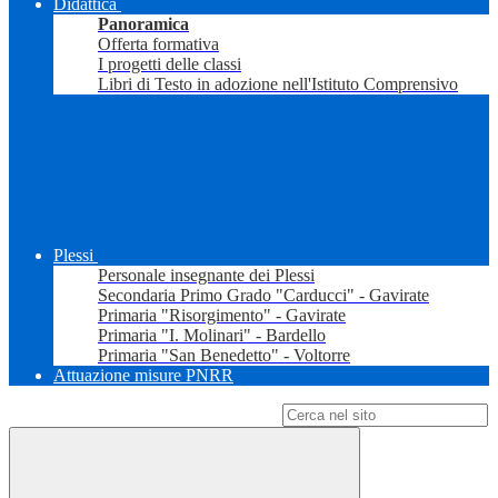
Didattica
Panoramica
Offerta formativa
I progetti delle classi
Libri di Testo in adozione nell'Istituto Comprensivo
Plessi
Personale insegnante dei Plessi
Secondaria Primo Grado "Carducci" - Gavirate
Primaria "Risorgimento" - Gavirate
Primaria "I. Molinari" - Bardello
Primaria "San Benedetto" - Voltorre
Attuazione misure PNRR
Campo di ricerca per le pagine del sito