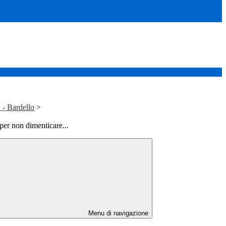
 - Bardello
>
er non dimenticare...
Menu di navigazione