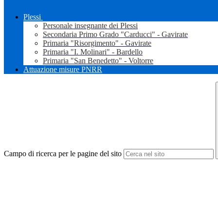
Plessi
Personale insegnante dei Plessi
Secondaria Primo Grado "Carducci" - Gavirate
Primaria "Risorgimento" - Gavirate
Primaria "I. Molinari" - Bardello
Primaria "San Benedetto" - Voltorre
Attuazione misure PNRR
Campo di ricerca per le pagine del sito