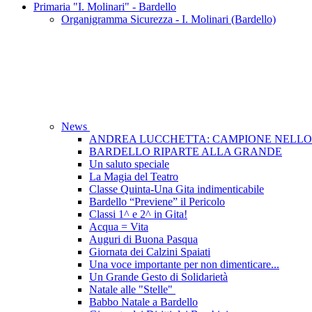
Primaria "I. Molinari" - Bardello
Organigramma Sicurezza - I. Molinari (Bardello)
News
ANDREA LUCCHETTA: CAMPIONE NELLO 
BARDELLO RIPARTE ALLA GRANDE
Un saluto speciale
La Magia del Teatro
Classe Quinta-Una Gita indimenticabile
Bardello “Previene” il Pericolo
Classi 1^ e 2^ in Gita!
Acqua = Vita
Auguri di Buona Pasqua
Giornata dei Calzini Spaiati
Una voce importante per non dimenticare...
Un Grande Gesto di Solidarietà
Natale alle "Stelle"
Babbo Natale a Bardello