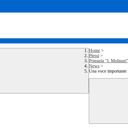
Home
>
Plessi
>
Primaria "I. Molinari"
News
>
Una voce importante p