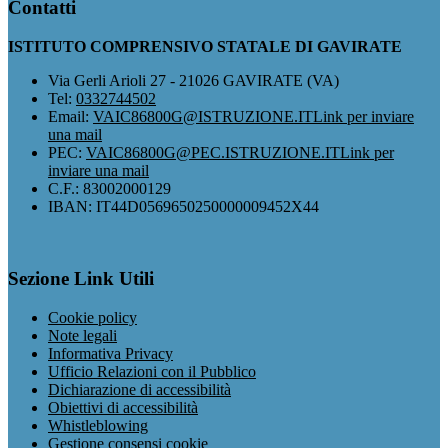
Contatti
ISTITUTO COMPRENSIVO STATALE DI GAVIRATE
Via Gerli Arioli 27 - 21026 GAVIRATE (VA)
Tel:
0332744502
Email:
VAIC86800G@ISTRUZIONE.IT
Link per inviare
una mail
PEC:
VAIC86800G@PEC.ISTRUZIONE.IT
Link per
inviare una mail
C.F.: 83002000129
IBAN: IT44D0569650250000009452X44
Sezione Link Utili
Cookie policy
Note legali
Informativa Privacy
Ufficio Relazioni con il Pubblico
Dichiarazione di accessibilità
Obiettivi di accessibilità
Whistleblowing
Gestione consensi cookie