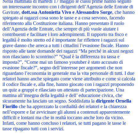
Nella mattinata di martedì 17 maggio le classi prime hanno seguito
un interessante incontro con i dirigenti dell’Agenzia delle Entrate di
Gavirate,
dott.ssa Antonietta Vivo e Alessandro Sorge
, che hanno
spiegato ai ragazzi cosa sono le tasse e a cosa servono, facendo
riferimento alla Costituzione italiana. Hanno presentato il ruolo
dell’Agenzia delle Entrate, che sempre di più vuole aiutare i
contribuenti e facilitare i loro adempimenti. Il rapporto tra fisco e
legalità è molto stretto ed è importante far riflettere i ragazzi sul
grave danno che arreca a tutti i cittadini l’evasione fiscale. Hanno
risposto alle tante domande dei ragazzi “Ma perché in alcuni negozi
non rilasciano lo scontrino?” “Qual è la differenza tra tassa e
imposta?”, “Come mai un famoso youtuber è stato accusato di
evasione fiscale?”, segno dell’interesse per argomenti che non
riguardano l’economia in generale ma la vita personale di tutti. I due
relatori hanno anche spiegato come viene attribuito e come si calcola
il codice fiscale e, alla fine, hanno giocato con i ragazzi proponendo
un quiz a gruppi e rilasciato un attestato di partecipazione. Una
mattina all’insegna della legalità e dell’ educazione civica, che
sicuramente ha lasciato un segno. Soddisfatta la
dirigente Ornella
Fiorillo
che ha apprezzato la cordialità dei relatori e la chiarezza
nell’esporre e far avvicinare gli alunni a contenuti apparentemente
difficili e lontani ma che in realtà toccano anche loro da vicino.
Infatti, come hanno concluso i relatori, se tutti pagano le tasse le
tasse ripagano tutti con i servizi.