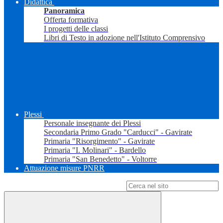
Didattica
Panoramica
Offerta formativa
I progetti delle classi
Libri di Testo in adozione nell'Istituto Comprensivo
Plessi
Personale insegnante dei Plessi
Secondaria Primo Grado "Carducci" - Gavirate
Primaria "Risorgimento" - Gavirate
Primaria "I. Molinari" - Bardello
Primaria "San Benedetto" - Voltorre
Attuazione misure PNRR
Campo di ricerca per le pagine del sito