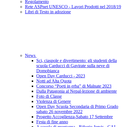
Regolamento
Rete ASPnet UNESCO - Lavori Prodotti nel 2018/19
Libri di Testo in adozione
News
Sci, ciaspole e divertimento: gli studenti della
scuola Carducci di Gavirate sulla neve di
Domobianca
Open Day Carducci - 2023
Notti ad Alta Quota
Concorso “Poeti in erba” di Malnate 2023
Dalla Patagonia al Nepal-lezione di ambiente
Foto di Classe
Violenza di Genere
Open Day Scuola Secondaria di Primo Grado
sabato 26 novembre 2022
Progetto Accoglienza-Sabato 17 Settembre
Festa di fine anno
A scuola di montagna - Rifugio Jervis - CAI