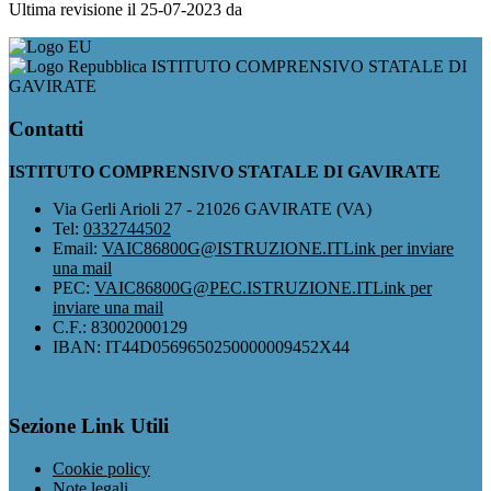
Ultima revisione il 25-07-2023 da
ISTITUTO COMPRENSIVO STATALE DI
GAVIRATE
Contatti
ISTITUTO COMPRENSIVO STATALE DI GAVIRATE
Via Gerli Arioli 27 - 21026 GAVIRATE (VA)
Tel:
0332744502
Email:
VAIC86800G@ISTRUZIONE.IT
Link per inviare
una mail
PEC:
VAIC86800G@PEC.ISTRUZIONE.IT
Link per
inviare una mail
C.F.: 83002000129
IBAN: IT44D0569650250000009452X44
Sezione Link Utili
Cookie policy
Note legali