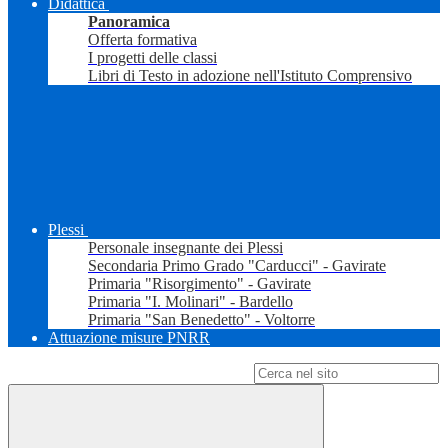
Didattica
Panoramica
Offerta formativa
I progetti delle classi
Libri di Testo in adozione nell'Istituto Comprensivo
Plessi
Personale insegnante dei Plessi
Secondaria Primo Grado "Carducci" - Gavirate
Primaria "Risorgimento" - Gavirate
Primaria "I. Molinari" - Bardello
Primaria "San Benedetto" - Voltorre
Attuazione misure PNRR
Campo di ricerca per le pagine del sito