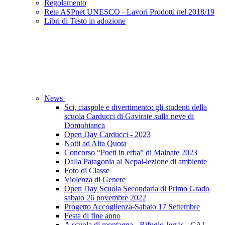
Regolamento
Rete ASPnet UNESCO - Lavori Prodotti nel 2018/19
Libri di Testo in adozione
News
Sci, ciaspole e divertimento: gli studenti della
scuola Carducci di Gavirate sulla neve di
Domobianca
Open Day Carducci - 2023
Notti ad Alta Quota
Concorso “Poeti in erba” di Malnate 2023
Dalla Patagonia al Nepal-lezione di ambiente
Foto di Classe
Violenza di Genere
Open Day Scuola Secondaria di Primo Grado
sabato 26 novembre 2022
Progetto Accoglienza-Sabato 17 Settembre
Festa di fine anno
A scuola di montagna - Rifugio Jervis - CAI