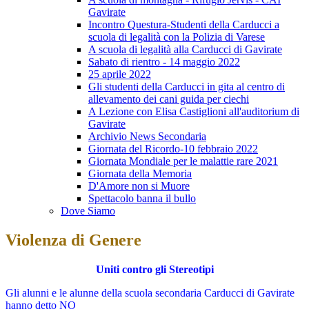
Gavirate
Incontro Questura-Studenti della Carducci a
scuola di legalità con la Polizia di Varese
A scuola di legalità alla Carducci di Gavirate
Sabato di rientro - 14 maggio 2022
25 aprile 2022
Gli studenti della Carducci in gita al centro di
allevamento dei cani guida per ciechi
A Lezione con Elisa Castiglioni all'auditorium di
Gavirate
Archivio News Secondaria
Giornata del Ricordo-10 febbraio 2022
Giornata Mondiale per le malattie rare 2021
Giornata della Memoria
D'Amore non si Muore
Spettacolo banna il bullo
Dove Siamo
Violenza di Genere
Uniti contro gli Stereotipi
Gli alunni e le alunne della scuola secondaria Carducci di Gavirate
hanno detto NO