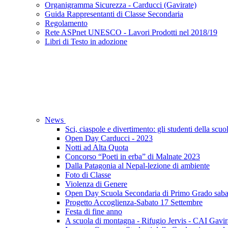
Organigramma Sicurezza - Carducci (Gavirate)
Guida Rappresentanti di Classe Secondaria
Regolamento
Rete ASPnet UNESCO - Lavori Prodotti nel 2018/19
Libri di Testo in adozione
News
Sci, ciaspole e divertimento: gli studenti della sc
Open Day Carducci - 2023
Notti ad Alta Quota
Concorso “Poeti in erba” di Malnate 2023
Dalla Patagonia al Nepal-lezione di ambiente
Foto di Classe
Violenza di Genere
Open Day Scuola Secondaria di Primo Grado sab
Progetto Accoglienza-Sabato 17 Settembre
Festa di fine anno
A scuola di montagna - Rifugio Jervis - CAI Gavir