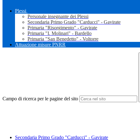
Plessi
Personale insegnante dei Plessi
Secondaria Primo Grado "Carducci" - Gavirate
Primaria "Risorgimento" - Gavirate
Primaria "I. Molinari" - Bardello
Primaria "San Benedetto" - Voltorre
Attuazione misure PNRR
Campo di ricerca per le pagine del sito
Secondaria Primo Grado "Carducci" - Gavirate