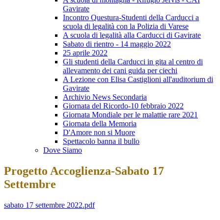
Gavirate
Incontro Questura-Studenti della Carducci a
scuola di legalità con la Polizia di Varese
A scuola di legalità alla Carducci di Gavirate
Sabato di rientro - 14 maggio 2022
25 aprile 2022
Gli studenti della Carducci in gita al centro di
allevamento dei cani guida per ciechi
A Lezione con Elisa Castiglioni all'auditorium di
Gavirate
Archivio News Secondaria
Giornata del Ricordo-10 febbraio 2022
Giornata Mondiale per le malattie rare 2021
Giornata della Memoria
D'Amore non si Muore
Spettacolo banna il bullo
Dove Siamo
Progetto Accoglienza-Sabato 17
Settembre
sabato 17 settembre 2022.pdf