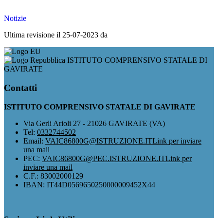
Notizie
Ultima revisione il 25-07-2023 da
ISTITUTO COMPRENSIVO STATALE DI
GAVIRATE
Contatti
ISTITUTO COMPRENSIVO STATALE DI GAVIRATE
Via Gerli Arioli 27 - 21026 GAVIRATE (VA)
Tel:
0332744502
Email:
VAIC86800G@ISTRUZIONE.IT
Link per inviare
una mail
PEC:
VAIC86800G@PEC.ISTRUZIONE.IT
Link per
inviare una mail
C.F.: 83002000129
IBAN: IT44D0569650250000009452X44