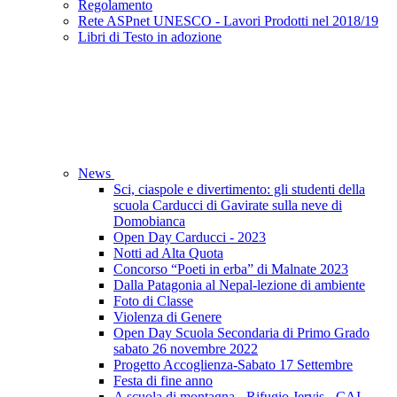
Regolamento
Rete ASPnet UNESCO - Lavori Prodotti nel 2018/19
Libri di Testo in adozione
News
Sci, ciaspole e divertimento: gli studenti della
scuola Carducci di Gavirate sulla neve di
Domobianca
Open Day Carducci - 2023
Notti ad Alta Quota
Concorso “Poeti in erba” di Malnate 2023
Dalla Patagonia al Nepal-lezione di ambiente
Foto di Classe
Violenza di Genere
Open Day Scuola Secondaria di Primo Grado
sabato 26 novembre 2022
Progetto Accoglienza-Sabato 17 Settembre
Festa di fine anno
A scuola di montagna - Rifugio Jervis - CAI