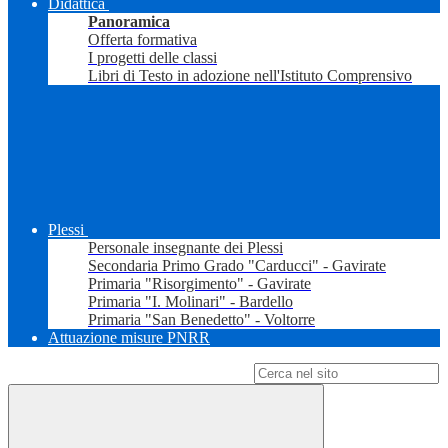
Didattica
Panoramica
Offerta formativa
I progetti delle classi
Libri di Testo in adozione nell'Istituto Comprensivo
Plessi
Personale insegnante dei Plessi
Secondaria Primo Grado "Carducci" - Gavirate
Primaria "Risorgimento" - Gavirate
Primaria "I. Molinari" - Bardello
Primaria "San Benedetto" - Voltorre
Attuazione misure PNRR
Campo di ricerca per le pagine del sito