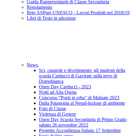
Guida Rappresentanti di Classe Secondaria
Regolamento
Rete ASPnet UNESCO - Lavori Prodotti nel 2018/19
Libri di Testo in adozione
News
Sci, ciaspole e divertimento: gli studenti della
scuola Carducci di Gavirate sulla neve di
Domobianca
Open Day Carducci - 2023
Notti ad Alta Quota
Concorso “Poeti in erba” di Malnate 2023
Dalla Patagonia al Nepal-lezione di ambiente
Foto di Classe
Violenza di Genere
Open Day Scuola Secondaria di Primo Grado
sabato 26 novembre 2022
Progetto Accoglienza-Sabato 17 Settembre
Festa di fine anno