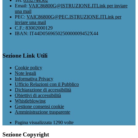
Tel:
0332744502
Email:
VAIC86800G@ISTRUZIONE.IT
Link per inviare
una mail
PEC:
VAIC86800G@PEC.ISTRUZIONE.IT
Link per
inviare una mail
C.F.: 83002000129
IBAN: IT44D0569650250000009452X44
Sezione Link Utili
Cookie policy
Note legali
Informativa Privacy
Ufficio Relazioni con il Pubblico
Dichiarazione di accessibilità
Obiettivi di accessibilità
Whistleblowing
Gestione consensi cookie
Amministrazione trasparente
Pagina visualizzata
1290
volte
Sezione Copyright