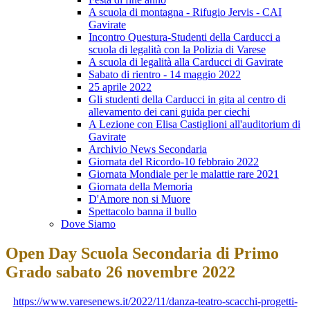
A scuola di montagna - Rifugio Jervis - CAI
Gavirate
Incontro Questura-Studenti della Carducci a
scuola di legalità con la Polizia di Varese
A scuola di legalità alla Carducci di Gavirate
Sabato di rientro - 14 maggio 2022
25 aprile 2022
Gli studenti della Carducci in gita al centro di
allevamento dei cani guida per ciechi
A Lezione con Elisa Castiglioni all'auditorium di
Gavirate
Archivio News Secondaria
Giornata del Ricordo-10 febbraio 2022
Giornata Mondiale per le malattie rare 2021
Giornata della Memoria
D'Amore non si Muore
Spettacolo banna il bullo
Dove Siamo
Open Day Scuola Secondaria di Primo
Grado sabato 26 novembre 2022
https://www.varesenews.it/2022/11/danza-teatro-scacchi-progetti-