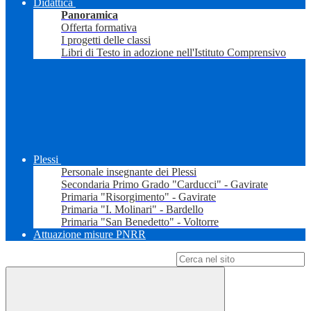
Didattica
Panoramica
Offerta formativa
I progetti delle classi
Libri di Testo in adozione nell'Istituto Comprensivo
Plessi
Personale insegnante dei Plessi
Secondaria Primo Grado "Carducci" - Gavirate
Primaria "Risorgimento" - Gavirate
Primaria "I. Molinari" - Bardello
Primaria "San Benedetto" - Voltorre
Attuazione misure PNRR
Campo di ricerca per le pagine del sito