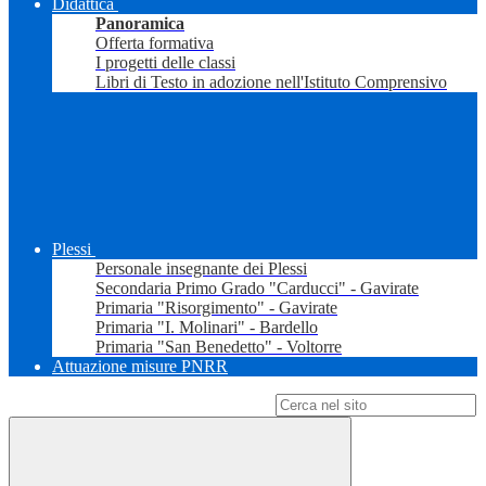
Didattica
Panoramica
Offerta formativa
I progetti delle classi
Libri di Testo in adozione nell'Istituto Comprensivo
Plessi
Personale insegnante dei Plessi
Secondaria Primo Grado "Carducci" - Gavirate
Primaria "Risorgimento" - Gavirate
Primaria "I. Molinari" - Bardello
Primaria "San Benedetto" - Voltorre
Attuazione misure PNRR
Campo di ricerca per le pagine del sito