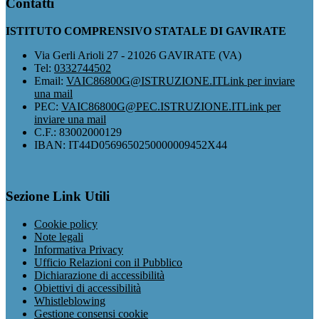
Contatti
ISTITUTO COMPRENSIVO STATALE DI GAVIRATE
Via Gerli Arioli 27 - 21026 GAVIRATE (VA)
Tel:
0332744502
Email:
VAIC86800G@ISTRUZIONE.IT
Link per inviare
una mail
PEC:
VAIC86800G@PEC.ISTRUZIONE.IT
Link per
inviare una mail
C.F.: 83002000129
IBAN: IT44D0569650250000009452X44
Sezione Link Utili
Cookie policy
Note legali
Informativa Privacy
Ufficio Relazioni con il Pubblico
Dichiarazione di accessibilità
Obiettivi di accessibilità
Whistleblowing
Gestione consensi cookie