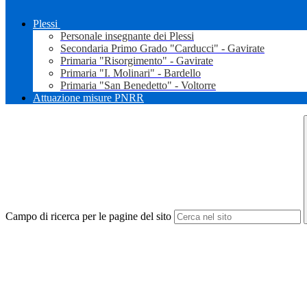
Plessi
Personale insegnante dei Plessi
Secondaria Primo Grado "Carducci" - Gavirate
Primaria "Risorgimento" - Gavirate
Primaria "I. Molinari" - Bardello
Primaria "San Benedetto" - Voltorre
Attuazione misure PNRR
Campo di ricerca per le pagine del sito