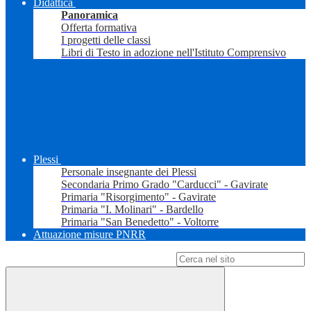
Didattica
Panoramica
Offerta formativa
I progetti delle classi
Libri di Testo in adozione nell'Istituto Comprensivo
Plessi
Personale insegnante dei Plessi
Secondaria Primo Grado "Carducci" - Gavirate
Primaria "Risorgimento" - Gavirate
Primaria "I. Molinari" - Bardello
Primaria "San Benedetto" - Voltorre
Attuazione misure PNRR
Campo di ricerca per le pagine del sito