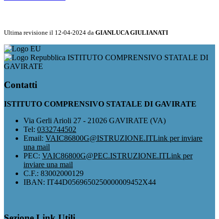
Ultima revisione il 12-04-2024 da
GIANLUCA GIULIANATI
ISTITUTO COMPRENSIVO STATALE DI
GAVIRATE
Contatti
ISTITUTO COMPRENSIVO STATALE DI GAVIRATE
Via Gerli Arioli 27 - 21026 GAVIRATE (VA)
Tel:
0332744502
Email:
VAIC86800G@ISTRUZIONE.IT
Link per inviare
una mail
PEC:
VAIC86800G@PEC.ISTRUZIONE.IT
Link per
inviare una mail
C.F.: 83002000129
IBAN: IT44D0569650250000009452X44
Sezione Link Utili