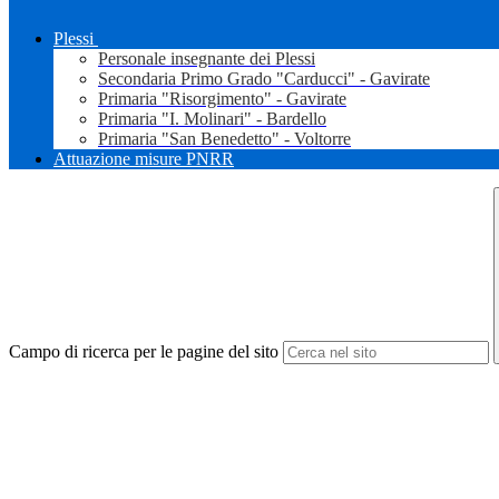
Plessi
Personale insegnante dei Plessi
Secondaria Primo Grado "Carducci" - Gavirate
Primaria "Risorgimento" - Gavirate
Primaria "I. Molinari" - Bardello
Primaria "San Benedetto" - Voltorre
Attuazione misure PNRR
Campo di ricerca per le pagine del sito