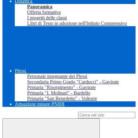
Didattica
Panoramica
Offerta formativa
I progetti delle classi
Libri di Testo in adozione nell'Istituto Comprensivo
Plessi
Personale insegnante dei Plessi
Secondaria Primo Grado "Carducci" - Gavirate
Primaria "Risorgimento" - Gavirate
Primaria "I. Molinari" - Bardello
Primaria "San Benedetto" - Voltorre
Attuazione misure PNRR
Campo di ricerca per le pagine del sito