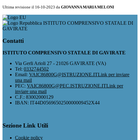
Ultima revisione il 16-10-2023 da
GIOVANNA MARIA MELONI
ISTITUTO COMPRENSIVO STATALE DI
GAVIRATE
Contatti
ISTITUTO COMPRENSIVO STATALE DI GAVIRATE
Via Gerli Arioli 27 - 21026 GAVIRATE (VA)
Tel:
0332744502
Email:
VAIC86800G@ISTRUZIONE.IT
Link per inviare
una mail
PEC:
VAIC86800G@PEC.ISTRUZIONE.IT
Link per
inviare una mail
C.F.: 83002000129
IBAN: IT44D0569650250000009452X44
Sezione Link Utili
Cookie policy