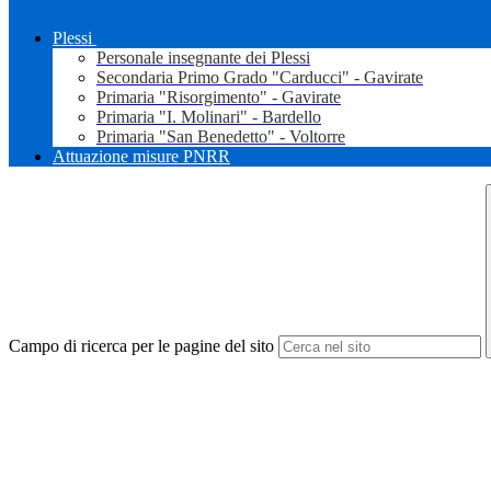
Plessi
Personale insegnante dei Plessi
Secondaria Primo Grado "Carducci" - Gavirate
Primaria "Risorgimento" - Gavirate
Primaria "I. Molinari" - Bardello
Primaria "San Benedetto" - Voltorre
Attuazione misure PNRR
Campo di ricerca per le pagine del sito