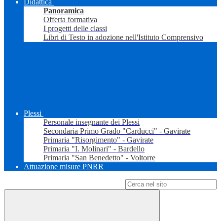
Didattica
Panoramica
Offerta formativa
I progetti delle classi
Libri di Testo in adozione nell'Istituto Comprensivo
Plessi
Personale insegnante dei Plessi
Secondaria Primo Grado "Carducci" - Gavirate
Primaria "Risorgimento" - Gavirate
Primaria "I. Molinari" - Bardello
Primaria "San Benedetto" - Voltorre
Attuazione misure PNRR
Campo di ricerca per le pagine del sito