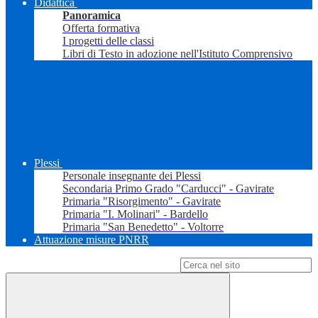
Didattica
Panoramica
Offerta formativa
I progetti delle classi
Libri di Testo in adozione nell'Istituto Comprensivo
Plessi
Personale insegnante dei Plessi
Secondaria Primo Grado "Carducci" - Gavirate
Primaria "Risorgimento" - Gavirate
Primaria "I. Molinari" - Bardello
Primaria "San Benedetto" - Voltorre
Attuazione misure PNRR
Campo di ricerca per le pagine del sito