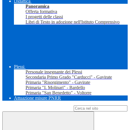
Didattica
Panoramica
Offerta formativa
I progetti delle classi
Libri di Testo in adozione nell'Istituto Comprensivo
Plessi
Personale insegnante dei Plessi
Secondaria Primo Grado "Carducci" - Gavirate
Primaria "Risorgimento" - Gavirate
Primaria "I. Molinari" - Bardello
Primaria "San Benedetto" - Voltorre
Attuazione misure PNRR
Campo di ricerca per le pagine del sito