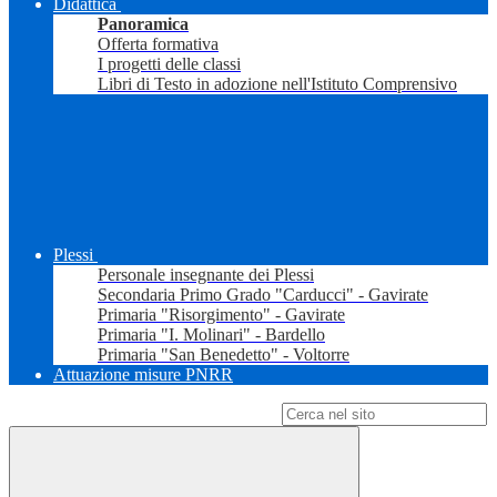
Didattica
Panoramica
Offerta formativa
I progetti delle classi
Libri di Testo in adozione nell'Istituto Comprensivo
Plessi
Personale insegnante dei Plessi
Secondaria Primo Grado "Carducci" - Gavirate
Primaria "Risorgimento" - Gavirate
Primaria "I. Molinari" - Bardello
Primaria "San Benedetto" - Voltorre
Attuazione misure PNRR
Campo di ricerca per le pagine del sito