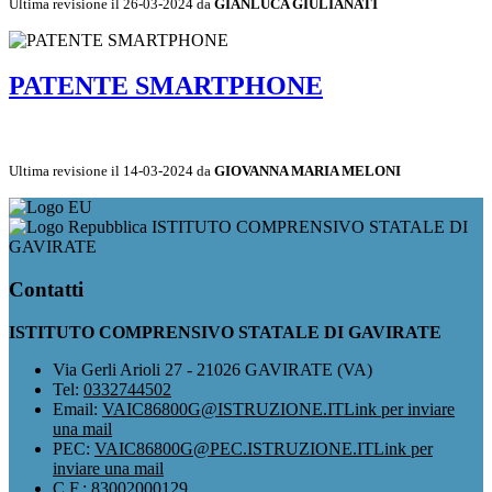
Ultima revisione il 26-03-2024 da
GIANLUCA GIULIANATI
PATENTE SMARTPHONE
Ultima revisione il 14-03-2024 da
GIOVANNA MARIA MELONI
ISTITUTO COMPRENSIVO STATALE DI
GAVIRATE
Contatti
ISTITUTO COMPRENSIVO STATALE DI GAVIRATE
Via Gerli Arioli 27 - 21026 GAVIRATE (VA)
Tel:
0332744502
Email:
VAIC86800G@ISTRUZIONE.IT
Link per inviare
una mail
PEC:
VAIC86800G@PEC.ISTRUZIONE.IT
Link per
inviare una mail
C.F.: 83002000129