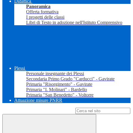
Didattica
Panoramica
Offerta formativa
I progetti delle classi
Libri di Testo in adozione nell'Istituto Comprensivo
Plessi
Personale insegnante dei Plessi
Secondaria Primo Grado "Carducci" - Gavirate
Primaria "Risorgimento" - Gavirate
Primaria "I. Molinari" - Bardello
Primaria "San Benedetto" - Voltorre
Attuazione misure PNRR
Campo di ricerca per le pagine del sito