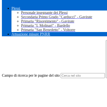
Plessi
Personale insegnante dei Plessi
Secondaria Primo Grado "Carducci" - Gavirate
Primaria "Risorgimento" - Gavirate
Primaria "I. Molinari" - Bardello
Primaria "San Benedetto" - Voltorre
Attuazione misure PNRR
Campo di ricerca per le pagine del sito