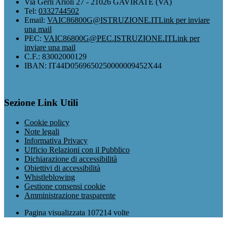
Via Gerli Arioli 27 - 21026 GAVIRATE (VA)
Tel:
0332744502
Email:
VAIC86800G@ISTRUZIONE.IT
Link per inviare
una mail
PEC:
VAIC86800G@PEC.ISTRUZIONE.IT
Link per
inviare una mail
C.F.: 83002000129
IBAN: IT44D0569650250000009452X44
Sezione Link Utili
Cookie policy
Note legali
Informativa Privacy
Ufficio Relazioni con il Pubblico
Dichiarazione di accessibilità
Obiettivi di accessibilità
Whistleblowing
Gestione consensi cookie
Amministrazione trasparente
Pagina visualizzata
107214
volte