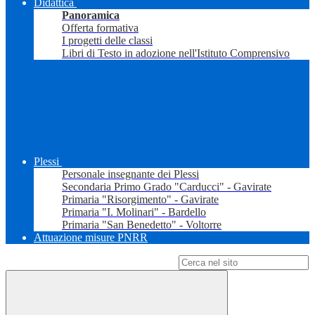
Didattica
Panoramica
Offerta formativa
I progetti delle classi
Libri di Testo in adozione nell'Istituto Comprensivo
Plessi
Personale insegnante dei Plessi
Secondaria Primo Grado "Carducci" - Gavirate
Primaria "Risorgimento" - Gavirate
Primaria "I. Molinari" - Bardello
Primaria "San Benedetto" - Voltorre
Attuazione misure PNRR
Campo di ricerca per le pagine del sito