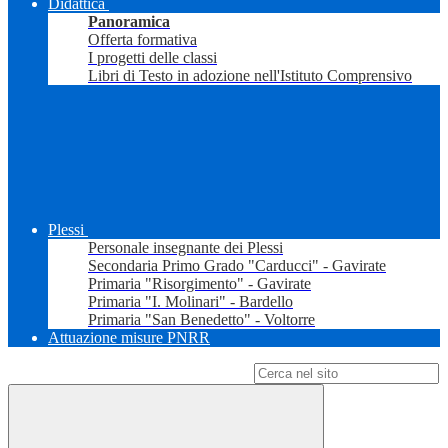
Didattica
Panoramica
Offerta formativa
I progetti delle classi
Libri di Testo in adozione nell'Istituto Comprensivo
Plessi
Personale insegnante dei Plessi
Secondaria Primo Grado "Carducci" - Gavirate
Primaria "Risorgimento" - Gavirate
Primaria "I. Molinari" - Bardello
Primaria "San Benedetto" - Voltorre
Attuazione misure PNRR
Campo di ricerca per le pagine del sito