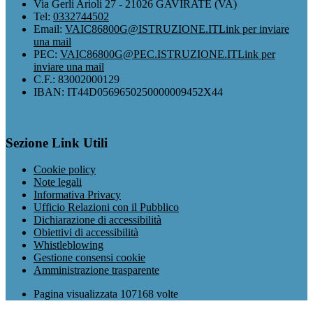
Via Gerli Arioli 27 - 21026 GAVIRATE (VA)
Tel:
0332744502
Email:
VAIC86800G@ISTRUZIONE.IT
Link per inviare
una mail
PEC:
VAIC86800G@PEC.ISTRUZIONE.IT
Link per
inviare una mail
C.F.: 83002000129
IBAN: IT44D0569650250000009452X44
Sezione Link Utili
Cookie policy
Note legali
Informativa Privacy
Ufficio Relazioni con il Pubblico
Dichiarazione di accessibilità
Obiettivi di accessibilità
Whistleblowing
Gestione consensi cookie
Amministrazione trasparente
Pagina visualizzata
107168
volte