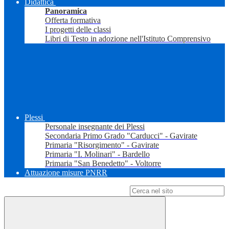
Didattica
Panoramica
Offerta formativa
I progetti delle classi
Libri di Testo in adozione nell'Istituto Comprensivo
Plessi
Personale insegnante dei Plessi
Secondaria Primo Grado "Carducci" - Gavirate
Primaria "Risorgimento" - Gavirate
Primaria "I. Molinari" - Bardello
Primaria "San Benedetto" - Voltorre
Attuazione misure PNRR
Campo di ricerca per le pagine del sito