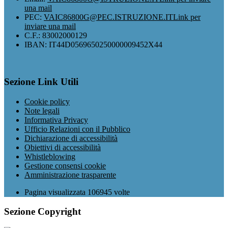
una mail
PEC:
VAIC86800G@PEC.ISTRUZIONE.IT
Link per
inviare una mail
C.F.: 83002000129
IBAN: IT44D0569650250000009452X44
Sezione Link Utili
Cookie policy
Note legali
Informativa Privacy
Ufficio Relazioni con il Pubblico
Dichiarazione di accessibilità
Obiettivi di accessibilità
Whistleblowing
Gestione consensi cookie
Amministrazione trasparente
Pagina visualizzata
106945
volte
Sezione Copyright