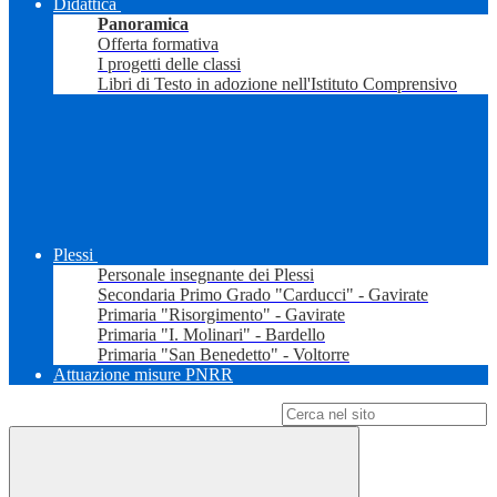
Didattica
Panoramica
Offerta formativa
I progetti delle classi
Libri di Testo in adozione nell'Istituto Comprensivo
Plessi
Personale insegnante dei Plessi
Secondaria Primo Grado "Carducci" - Gavirate
Primaria "Risorgimento" - Gavirate
Primaria "I. Molinari" - Bardello
Primaria "San Benedetto" - Voltorre
Attuazione misure PNRR
Campo di ricerca per le pagine del sito