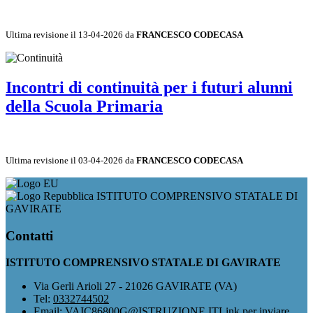
Ultima revisione il 13-04-2026 da
FRANCESCO CODECASA
Incontri di continuità per i futuri alunni
della Scuola Primaria
Ultima revisione il 03-04-2026 da
FRANCESCO CODECASA
ISTITUTO COMPRENSIVO STATALE DI
GAVIRATE
Contatti
ISTITUTO COMPRENSIVO STATALE DI GAVIRATE
Via Gerli Arioli 27 - 21026 GAVIRATE (VA)
Tel:
0332744502
Email:
VAIC86800G@ISTRUZIONE.IT
Link per inviare