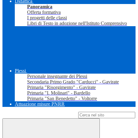
Didattica
Panoramica
Offerta formativa
I progetti delle classi
Libri di Testo in adozione nell'Istituto Comprensivo
Plessi
Personale insegnante dei Plessi
Secondaria Primo Grado "Carducci" - Gavirate
Primaria "Risorgimento" - Gavirate
Primaria "I. Molinari" - Bardello
Primaria "San Benedetto" - Voltorre
Attuazione misure PNRR
Campo di ricerca per le pagine del sito