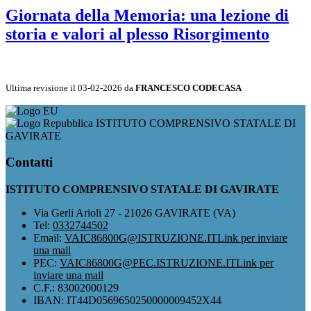
Giornata della Memoria: una lezione di
storia e valori al plesso Risorgimento
Ultima revisione il 03-02-2026 da
FRANCESCO CODECASA
ISTITUTO COMPRENSIVO STATALE DI
GAVIRATE
Contatti
ISTITUTO COMPRENSIVO STATALE DI GAVIRATE
Via Gerli Arioli 27 - 21026 GAVIRATE (VA)
Tel:
0332744502
Email:
VAIC86800G@ISTRUZIONE.IT
Link per inviare
una mail
PEC:
VAIC86800G@PEC.ISTRUZIONE.IT
Link per
inviare una mail
C.F.: 83002000129
IBAN: IT44D0569650250000009452X44