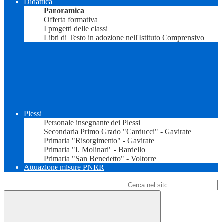
Didattica
Panoramica
Offerta formativa
I progetti delle classi
Libri di Testo in adozione nell'Istituto Comprensivo
Plessi
Personale insegnante dei Plessi
Secondaria Primo Grado "Carducci" - Gavirate
Primaria "Risorgimento" - Gavirate
Primaria "I. Molinari" - Bardello
Primaria "San Benedetto" - Voltorre
Attuazione misure PNRR
Campo di ricerca per le pagine del sito