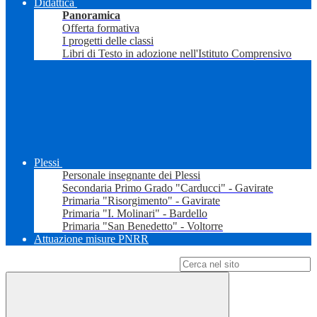
Didattica
Panoramica
Offerta formativa
I progetti delle classi
Libri di Testo in adozione nell'Istituto Comprensivo
Plessi
Personale insegnante dei Plessi
Secondaria Primo Grado "Carducci" - Gavirate
Primaria "Risorgimento" - Gavirate
Primaria "I. Molinari" - Bardello
Primaria "San Benedetto" - Voltorre
Attuazione misure PNRR
Campo di ricerca per le pagine del sito