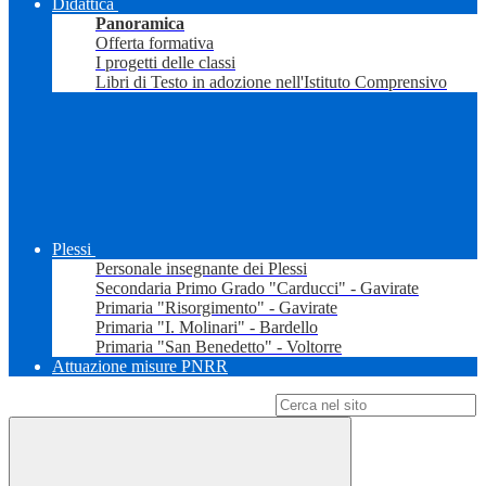
Didattica
Panoramica
Offerta formativa
I progetti delle classi
Libri di Testo in adozione nell'Istituto Comprensivo
Plessi
Personale insegnante dei Plessi
Secondaria Primo Grado "Carducci" - Gavirate
Primaria "Risorgimento" - Gavirate
Primaria "I. Molinari" - Bardello
Primaria "San Benedetto" - Voltorre
Attuazione misure PNRR
Campo di ricerca per le pagine del sito