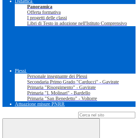
Didattica
Panoramica
Offerta formativa
I progetti delle classi
Libri di Testo in adozione nell'Istituto Comprensivo
Plessi
Personale insegnante dei Plessi
Secondaria Primo Grado "Carducci" - Gavirate
Primaria "Risorgimento" - Gavirate
Primaria "I. Molinari" - Bardello
Primaria "San Benedetto" - Voltorre
Attuazione misure PNRR
Campo di ricerca per le pagine del sito